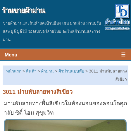
ร้านขายผ้าม่าน
ขายผ้าม่านและสินค้าแต่งบ้านอื่นๆ เช่น ม่านม้วน ม่านปรับ
แสง มู่ลี่ มู่ลี่ไม้ วอลเปเปอร์ลายไทย อะไหล่ผ้าม่านและราง
ม่าน
Menu
☰
หน้าร้าน
หน้าแรก
>
สินค้า
>
ผ้าม่าน
>
ผ้าม่านแบบพับ
> 3011 ม่านพับลายทาง
สินค้า
สีเขียว
3011 ม่านพับลายทางสีเขียว
ผลงาน
ม่านพับลายทางพื้นสีเขียวในห้องนอนของคอนโดศุภ
ประเมินราคา
าลัย ซิตี้ โฮม สุขุมวิท
ติดต่อร้าน
บทความ