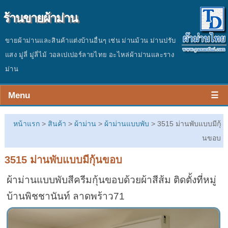
ร้านขายผ้าม่าน
ขายผ้าม่านและสินค้าแต่งบ้านอื่นๆ เช่น ม่านม้วน ม่านปรับ
แสง มู่ลี่ มู่ลี่ไม้ วอลเปเปอร์ลายไทย อะไหล่ผ้าม่านและราง
ม่าน
Menu
☰
หน้าร้าน
หน้าแรก
>
สินค้า
>
ผ้าม่าน
>
ผ้าม่านแบบพับ
> 3515 ม่านพับแบบมีกุ้
สินค้า
นขอบ
3515 ม่านพับแบบมีกุ้นขอบ
ผลงาน
ผ้าม่านแบบพับสีครีมกุ้นขอบด้วยผ้าสีส้ม ติดตั้งที่หมู่
ประเมินราคา
บ้านพิชชานันท์ ลาดพร้าว71
ติดต่อร้าน
บทความ