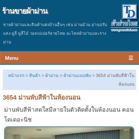
ร้านขายผ้าม่าน
ขายผ้าม่านและสินค้าแต่งบ้านอื่นๆ เช่น ม่านม้วน ม่านปรับ
แสง มู่ลี่ มู่ลี่ไม้ วอลเปเปอร์ลายไทย อะไหล่ผ้าม่านและราง
ม่าน
Menu
☰
หน้าร้าน
หน้าแรก
>
สินค้า
>
ผ้าม่าน
>
ผ้าม่านแบบพับ
> 3654 ม่านพับสีฟ้าใน
สินค้า
ห้องนอน
3654 ม่านพับสีฟ้าในห้องนอน
ผลงาน
ม่านพับสีฟ้าสดใสมีลายในตัวติดตั้งในห้องนอน คอน
ประเมินราคา
โดเดอะนิช
ติดต่อร้าน
บทความ