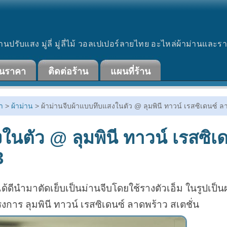
านปรับแสง มู่ลี่ มู่ลี่ไม้ วอลเปเปอร์ลายไทย อะไหล่ผ้าม่านและร
ินราคา
ติดต่อร้าน
แผนที่ร้าน
า
>
ผ้าม่าน
> ผ้าม่านจีบผ้าแบบทึบแสงในตัว @ ลุมพินี ทาวน์ เรสซิเดนซ์ ล
ในตัว @ ลุมพินี ทาวน์ เรสซิเ
3
ด้ดีนำมาตัดเย็บเป็นม่านจีบโดยใช้รางตัวเอ็ม ในรูปเป
การ ลุมพินี ทาวน์ เรสซิเดนซ์ ลาดพร้าว สเตชั่น