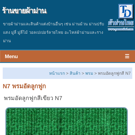
ร้านขายผ้าม่าน
ขายผ้าม่านและสินค้าแต่งบ้านอื่นๆ เช่น ม่านม้วน ม่านปรับ
แสง มู่ลี่ มู่ลี่ไม้ วอลเปเปอร์ลายไทย อะไหล่ผ้าม่านและราง
ม่าน
Menu
☰
หน้าร้าน
หน้าแรก
>
สินค้า
>
พรม
> พรมอัดลูกฟูกสี N7
สินค้า
N7 พรมอัดลูกฟูก
ผลงาน
พรมอัดลูกฟูกสีเขียว N7
ประเมินราคา
ติดต่อร้าน
บทความ