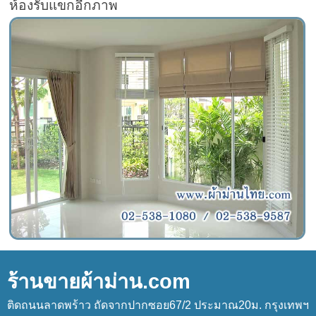
ห้องรับแขกอีกภาพ
ร้านขายผ้าม่าน.com
ติดถนนลาดพร้าว ถัดจากปากซอย67/2 ประมาณ20ม. กรุงเทพฯ