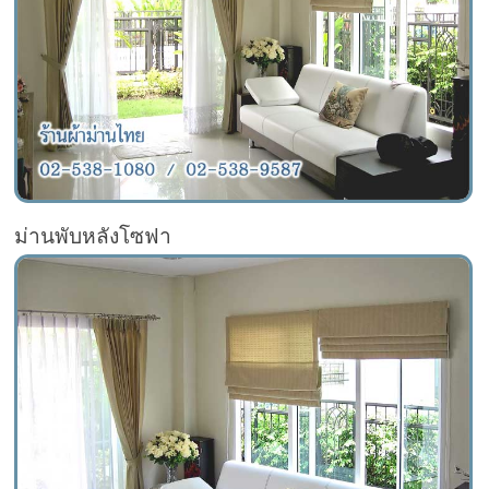
ม่านพับหลังโซฟา