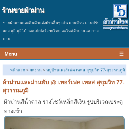
ร้านขายผ้าม่าน
ขายผ้าม่านและสินค้าแต่งบ้านอื่นๆ เช่น ม่านม้วน ม่านปรับ
แสง มู่ลี่ มู่ลี่ไม้ วอลเปเปอร์ลายไทย อะไหล่ผ้าม่านและราง
ม่าน
Menu
☰
หน้าร้าน
หน้าแรก
>
ผลงาน
>
หมู่บ้านเพอร์เฟค เพลส สุขุมวิท 77-สุวรรณภูมิ
สินค้า
ผ้าม่านและม่านพับ @ เพอร์เฟค เพลส สุขุมวิท 77-
สุวรรณภูมิ
ผลงาน
ผ้าม่านสีน้ำตาล รางโชว์เหล็กสีเงิน รูปบริเวณประตู
ประเมินราคา
ทางเข้า
ติดต่อร้าน
บทความ