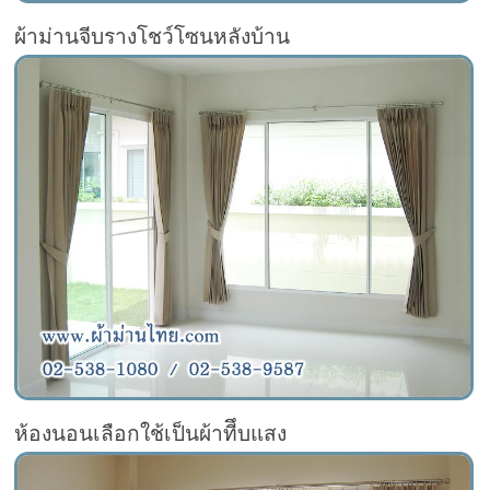
ผ้าม่านจีบรางโชว์โซนหลังบ้าน
ห้องนอนเลือกใช้เป็นผ้าทีึบแสง