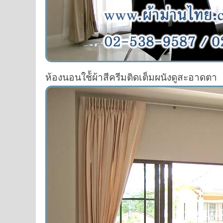
ห้องนอนใช้้ผ้าสีครีมติดเต็มผนังดูสะอาดตา