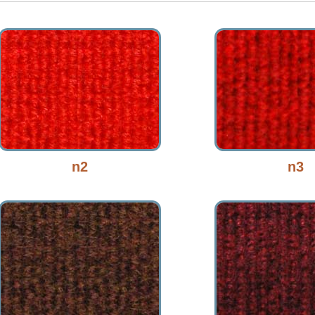
n2
n3