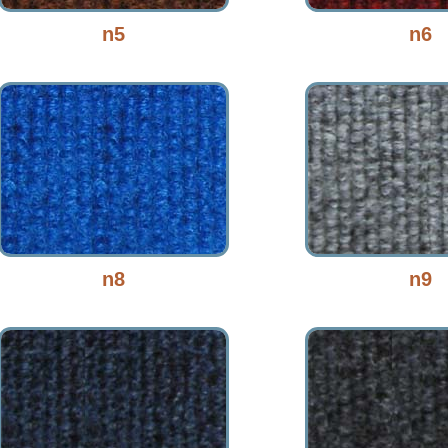
n5
n6
n8
n9