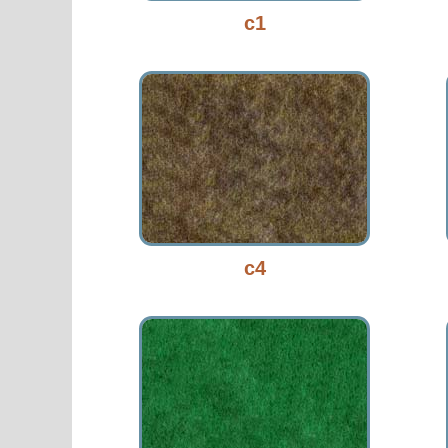
c1
c4