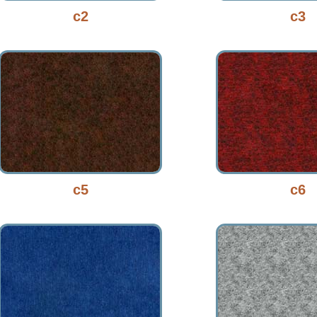
c2
c3
c5
c6