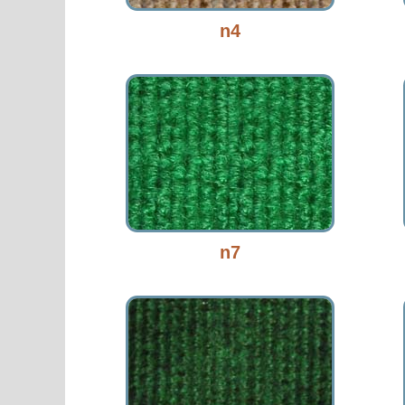
n4
n7